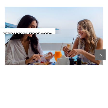
Πρωϊνό